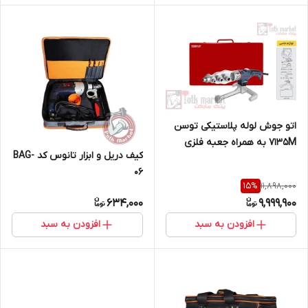
اتو جوش لوله پلاستیکی توسن
7135M به همراه جعبه فلزی
کیف دریل و ابزار تانوس کد BAG-
06
11,898,000
15
%
634,000
9,999,900
افزودن به سبد
افزودن به سبد