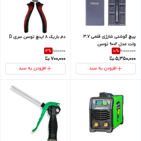
پیچ‌ گوشتی شارژی قلمی 3.7
دم باریک 8 اینچ توسن سری D
ولت مدل 9002 توسن
800,000
6,000,000
12
%
10
%
700,000
5,350,000
افزودن به سبد
افزودن به سبد