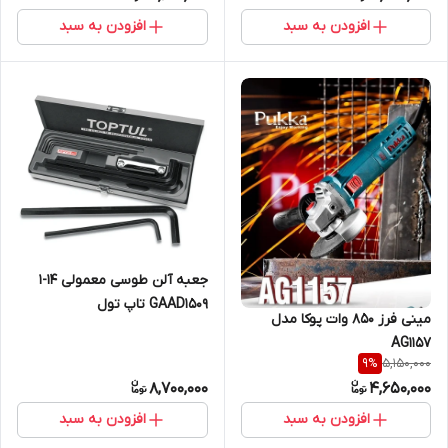
افزودن به سبد
افزودن به سبد
جعبه آلن طوسی معمولی 14-1
GAAD1509 تاپ تول
مینی فرز 850 وات پوکا مدل
AG1157
5,150,000
9
%
8,700,000
4,650,000
افزودن به سبد
افزودن به سبد