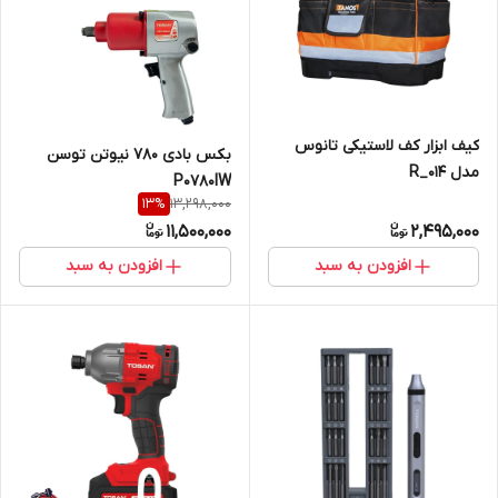
کیف ابزار کف لاستیکی تانوس
بکس بادی 780 نیوتن توسن
مدل 014_R
P0780IW
13,298,000
13
%
11,500,000
2,495,000
افزودن به سبد
افزودن به سبد