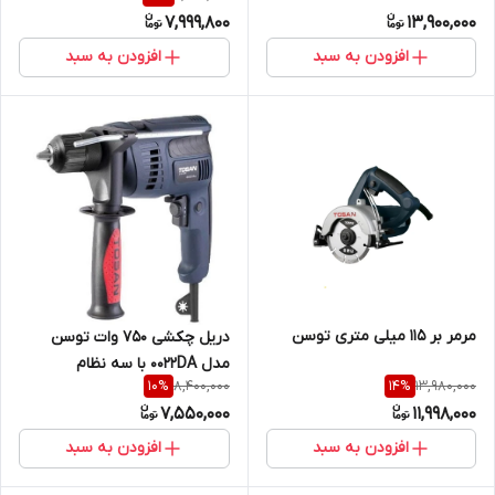
7,999,800
13,900,000
افزودن به سبد
افزودن به سبد
مرمر بر 115 میلی متری توسن
دریل چکشی 750 وات توسن
مدل 0022DA با سه نظام
8,400,000
13,980,000
10
%
14
%
اتوماتیک
7,550,000
11,998,000
افزودن به سبد
افزودن به سبد