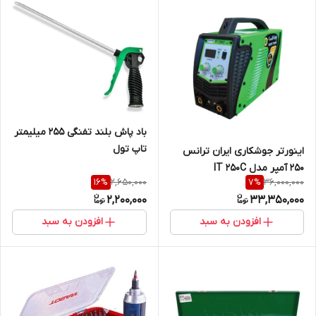
باد پاش بلند تفنگی 255 میلیمتر
تاپ تول
اینورتر جوشکاری ایران ترانس
250 آمپر مدل IT 250C
2,650,000
36,000,000
16
%
7
%
2,200,000
33,350,000
افزودن به سبد
افزودن به سبد