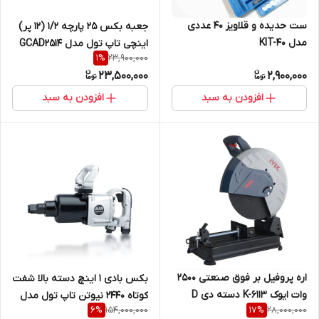
ست حدیده و قلاویز ۴۰ عددی
جعبه بکس 25 پارچه 1/2 (12 پر)
مدل KIT-40
اینچی تاپ تول مدل GCAD2514
23,900,000
1
%
23,500,000
2,900,000
افزودن به سبد
افزودن به سبد
اره پروفیل بر فوق صنعتی 2500
بکس بادی 1 اینچ دسته بالا شفت
وات ایوک K-6113 دسته دی D
کوتاه 2440 نیوتن تاپ تول مدل
154,000,000
28,000,000
6
%
17
%
KAAA321808