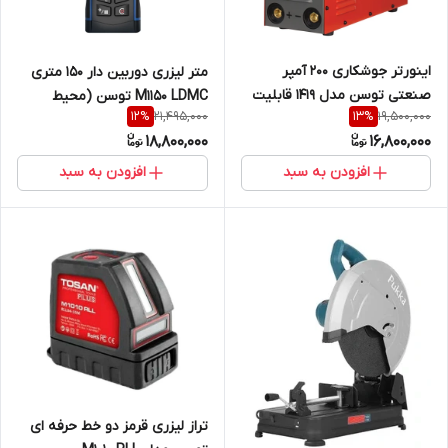
اینورتر جوشکاری 200 آمپر
متر لیزری دوربین دار 150 متری
صنعتی توسن مدل 1419 قابلیت
M1150 LDMC توسن (محیط
21,495,000
19,500,000
12
%
13
%
ضد چسبندگی
بیرون)
18,800,000
16,800,000
افزودن به سبد
افزودن به سبد
تراز لیزری قرمز دو خط حرفه ای