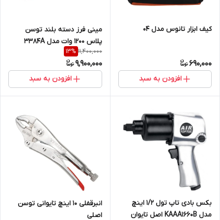
کیف ابزار تانوس مدل 04
مینی فرز دسته بلند توسن
پلاس 1200 وات مدل 3384A
11,400,000
13
%
9,900,000
690,000
افزودن به سبد
افزودن به سبد
بکس بادی تاپ تول 1/2 اینچ
انبرقفلی 10 اینچ تایوانی توسن
مدل KAAA1660B اصل تایوان
اصلی