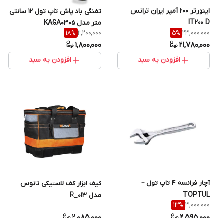
اینورتر 200 آمپر ایران ترانس
تفنگی باد پاش تاپ تول 12 سانتی
IT200 D
متر مدل KAGA0305
2,200,000
23,000,000
18
%
5
%
1,800,000
21,780,000
افزودن به سبد
افزودن به سبد
آچار فرانسه 4 تاپ تول –
کیف ابزار کف لاستیکی تانوس
TOPTUL
مدل 013_R
3,000,000
13
%
2,085,000
2,595,000