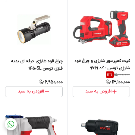
کیت کمپرسور شارژی و چراغ قوه
چراغ قوه شارژی حرفه ای بدنه
شارژی توسن - کد 9799
فلزی توسن 9450SL
15,000,000
12
%
2,950,000
13,100,000
افزودن به سبد
افزودن به سبد