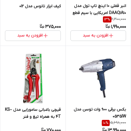
انبر قفلی 10 اینچ تاپ تول مدل
کیف ابزار تانوس مدل 012
DAAQ1A10 امریکایی با سیم قطع
2,300,000
13
%
کن
375,000
1,990,000
افزودن به سبد
افزودن به سبد
بکس برقی 900 وات توسن مدل
قیچی باغبانی سامورایی مدل KS–
0535IW
4T به همراه تیغ و فنر
15,698,000
10
%
770,000
13,990,000