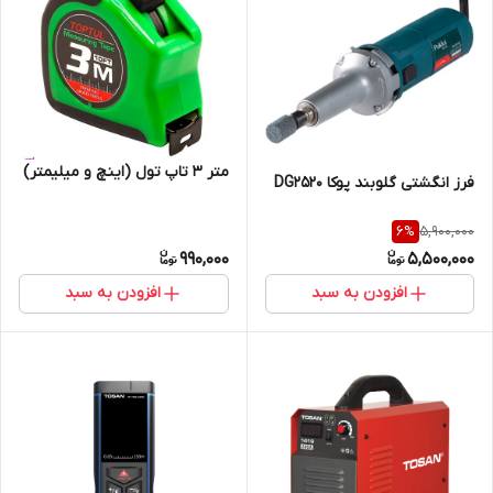
متر 3 تاپ تول (اینچ و میلیمتر)
فرز انگشتی گلوبند پوکا DG2520
5,900,000
6
%
990,000
5,500,000
افزودن به سبد
افزودن به سبد