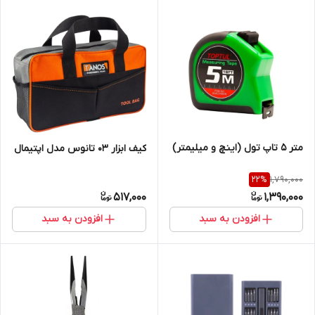
متر 5 تاپ تول (اینچ و میلیمتر)
کیف ابزار 03 تانوس مدل اپتیمال
1,790,000
22
%
517,000
1,390,000
افزودن به سبد
افزودن به سبد