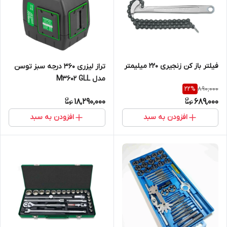
فیلتر باز کن زنجیری 220 میلیمتر
تراز لیزری 360 درجه سبز توسن
مدل M3602 GLL
890,000
22
%
18,290,000
689,000
افزودن به سبد
افزودن به سبد