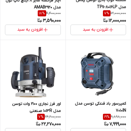
منگنه کوب بادی توسن پلاس
آچار فرانسه سایز 8 اینچ تاپ تول
مدل TP11-8016LP
مدل AMAB2920
4,400,000
13,000,000
18
%
7
%
3,590,000
12,000,000
افزودن به سبد
افزودن به سبد
کمپرسور باد فندکی توسن مدل
اور فرز نجاری 2100 وات توسن
7010IN
مدل 1013R صنعتی
24,200,000
9,898,000
7
%
19
%
22,270,000
7,999,000