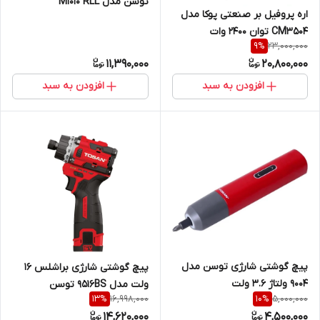
توسن مدل M1010 RLL
اره پروفیل بر صنعتی پوکا مدل
CM3504 توان ۲۴۰۰ وات
23,000,000
9
%
11,390,000
20,800,000
افزودن به سبد
افزودن به سبد
پیچ گوشتی شارژی توسن مدل
پیچ گوشتی شارژی براشلس 16
9004 ولتاژ ۳.۶ ولت
ولت مدل 9516BS توسن
16,998,000
5,000,000
13
%
10
%
14,620,000
4,500,000