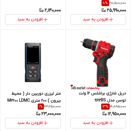
28,500,000
8
%
2,140,000
25,990,000
افزودن به سبد
افزودن به سبد
دریل شارژی براشلس 12 ولت
متر لیزری دوربین دار ( محیط
توسن مدل 9612BS
بیرون ) 200 متری M2200 LDMC
23,250,000
14,895,000
1
%
13
%
توسن
23,000,000
12,950,000
افزودن به سبد
افزودن به سبد