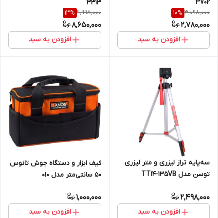
3702
3313
9,998,000
3,098,000
13
%
10
%
8,650,000
2,780,000
افزودن به سبد
افزودن به سبد
سه‌پایه تراز لیزری و متر لیزری
کیف ابزار و دستگاه جوش تانوس
توسن مدل TT14-135VB
50 سانتی‌متر مدل 010
1,000,000
2,498,000
افزودن به سبد
افزودن به سبد