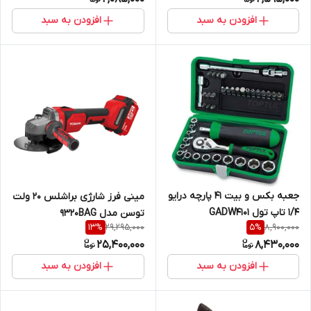
افزودن به سبد
افزودن به سبد
جعبه بکس و بیت 41 پارچه درایو
مینی فرز شارژی براشلس 20 ولت
1/4 تاپ تول GADW4101
توسن مدل 9320BAG
29,295,000
8,900,000
13
%
5
%
25,400,000
8,430,000
افزودن به سبد
افزودن به سبد