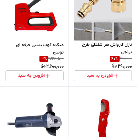
نازل کارواش سر شلنگی طرح
منگنه کوب دستی حرفه ای
برنجی
توسن
2,999,500
490,000
13
%
40
%
2,600,000
290,000
افزودن به سبد
افزودن به سبد