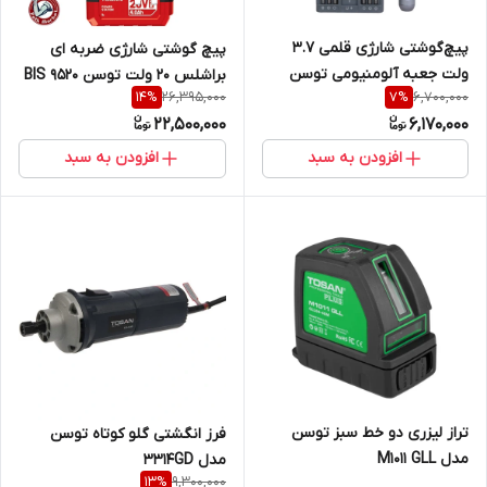
پیچ‌گوشتی شارژی قلمی 3.7
پیچ گوشتی شارژی ضربه ای
ولت جعبه آلومنیومی توسن
براشلس 20 ولت توسن 9520 BIS
26,395,000
6,700,000
14
%
7
%
مدل 9001
22,500,000
6,170,000
افزودن به سبد
افزودن به سبد
تراز لیزری دو خط سبز توسن
فرز انگشتی گلو کوتاه توسن
مدل M1011 GLL
مدل 3314GD
9,300,000
13
%