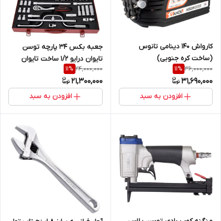
کارواش 140 دینامی تانوس
جعبه بکس 34 پارچه توسن
(ساخت کره جنوبی)
تایوان درایو 1/2 ساخت تایوان
24,000,000
36,000,000
11
%
11
%
21,300,000
31,690,000
افزودن به سبد
افزودن به سبد