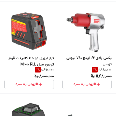
بکس بادی 1/2 اینچ 760 نیوتن
تراز لیزری دو خط کامپکت قرمز
توسن
توسن مدل M2010 RLL
8,990,000
12,998,000
11
%
11
%
8,000,000
11,480,000
افزودن به سبد
افزودن به سبد