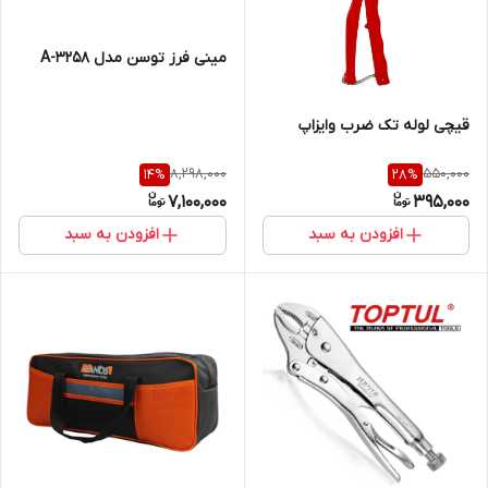
مینی فرز توسن مدل A-3258
قیچی لوله تک ضرب وایزاپ
8,298,000
550,000
14
%
28
%
7,100,000
395,000
افزودن به سبد
افزودن به سبد