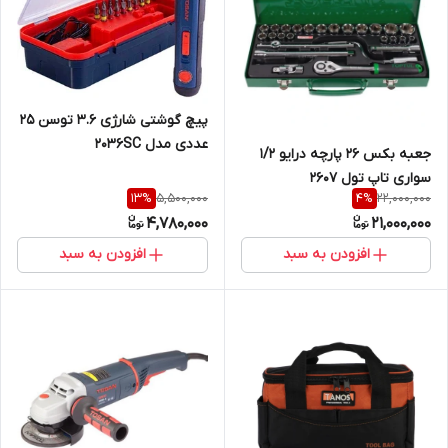
پیچ گوشتی شارژی 3.6 توسن 25
عددی مدل 2036SC
جعبه بکس ۲۶ پارچه درایو ۱/۲
سواری تاپ تول ۲۶۰۷
5,500,000
22,000,000
13
%
4
%
4,780,000
21,000,000
افزودن به سبد
افزودن به سبد