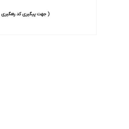
( جهت پیگیری کد رهگیری به واتس اپ شماره 09356669533 پیام دهید