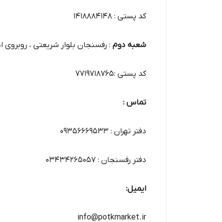
کد پستی : 1418884148
شعبه دوم
: رفسنجان بلوار شریعتی ، روبروی ادا
کد پستی :7719718765
تماس :
دفتر تهران : 09356669533
دفتر رفسنجان : 03434265057
ایمیل:
info@potkmarket.ir