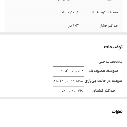
مصرف متوسط باد
8 لیتر بر ثانیه
حداکثر فشار
6/3 بار
سرعت گردش آزاد
8500 دور بر دقیقه
توضیحات
مشخصات فنی
متوسط مصرف باد
8 لیتر بر ثانیه
سرعت در حالت بی‌باری
8500 دور بر دقیقه
حداکثر گشتاور
760 نیوتن متر
حداکثر فشار باد مجاز
6/3 بار -90 پاسکال
سایز درایو
1/2 اینچ
نظرات
نوع ورودی هوا
کوپلینگ 1/4 اینچ