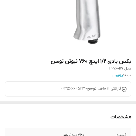
بکس بادی 1/2 اینچ 760 نیوتن توسن
مدل P0760IW
برند:
توسن
گارانتی 12 ماهه توسن- 09356669533
مشخصات
گشتاور
760 نیوتن‌متر