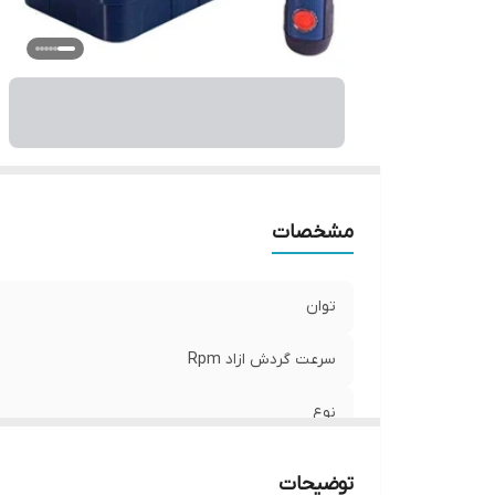
مشخصات
توان
سرعت گردش ازاد Rpm
نوع
گشتاور
توضیحات