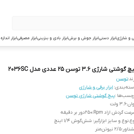
قی و شارژی
ابزار دستی
ابزار جوش و برش
ابزار بادی و بنزینی
ابزار مصرفی
ابزار انداز
 گوشتی شارژی 3.6 توسن 25 عددی مدل 2036SC
ند:
توسن
ته‌بندی
:
ابزار برقی و شارژی
چسب‌ها :
پیچ گوشتی شارژی توسن
ان
:
3.6 ولت
عت گردش ازاد Rpm
:
250دور بر دقیقه
ع
:
نوع و سایز ابزارگیر: شش‌‌گوش 1/4 اینچ
تاور
:
2/5 نیوتن‌متر