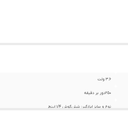
3.6 ولت
250دور بر دقیقه
نوع و سایز ابزارگیر: شش‌‌گوش 1/4 اینچ
2/5 نیوتن‌متر