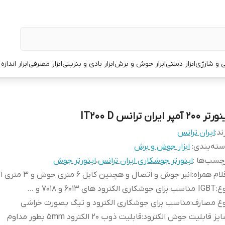
قی و شارژی
ابزار دستی
ابزار جوش و برش
ابزار بادی و بنزینی
ابزار مصرفی
ابزار انداز
ر 200 آمپر ایران ترانس IT200 D
ند:
ایران ترانس
ته‌بندی
:
ابزار جوش و برش
چسب‌ها :
اینورتر جوشکاری ایران ترانس
،
اینورتر جوش
لام همراه
:
انبر جوش و اتصال و هچنین کابل 6 متری جوش و 3 متری اتصال
ع
:
IGBT مناسب برای جوشکاری الکترود های 6013 و 7018 و …
وع مصارف
:
مناسب برای جوشکاری الکترود و تیگ بصورت خراشی
یز قابلیت جوش الکترود
:
قابلیت ذوب 20 الکترود 5mm بطور مداوم