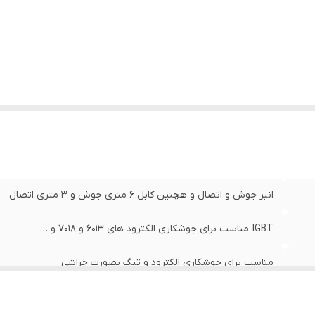
انبر جوش و اتصال و هچنین کابل 6 متری جوش و 3 متری اتصال
IGBT مناسب برای جوشکاری الکترود های 6013 و 7018 و …
مناسب برای جوشکاری الکترود و تیگ بصورت خراشی
قابلیت ذوب 20 الکترود 5mm بطور مداوم