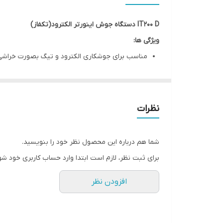
IT200 D دستگاه جوش اینورتر الکترود(تکفاز)
ویژگی ها:
مناسب برای جوشکاری الکترود و تیگ بصورت خراشی
دارای دو فن جهت افزایش عملکرد
ساختار یکپارچه تک بردی ،برای کاهش وزن و ابعاد
مناسب برای جوشکاری الکترود های 6013 و 7018 و …
نظرات
قابلیت ذوب 20 الکترود 5mm بطور مداوم
دارای تکنولوژی منحصر به فرد جهت کاهش پاشش و
شما هم درباره این محصول نظر خود را بنویسید.
کاربرد
:
برای ثبت نظر، لازم است ابتدا وارد حساب کاربری خود شو
برای صنعت سبک ، نصب انواع اسکلت های صنعتی از جنس 
افزودن نظر
جنس الکترود قابل استفاده
:
می توان از الکترودهای اسیدی و قلیایی ، الکترودهای فو
متوسط و غیره را نیز دارا می باشد .