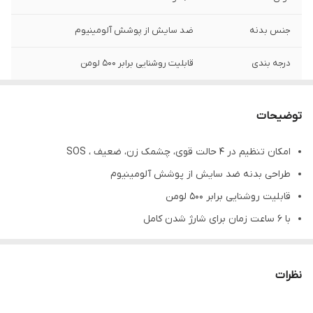
جنس بدنه
ضد سایش از پوشش آلومینیوم
درجه بندی
قابلیت روشنایی برابر 500 لومن
اقلام همراه
شارژر و 2 عدد باتری قابل شارژ 1200 میلی آمپر
ساعت
توضیحات
امکان تنظیم در 4 حالت قوی، چشمک زن، ضعیف ، SOS
طراحی بدنه ضد سایش از پوشش آلومینیوم
قابلیت روشنایی برابر 500 لومن
با 6 ساعت زمان برای شارژ شدن کامل
دارای شارژر و 2 عدد باتری قابل شارژ 1200 میلی آمپر ساعت
قابلیت ایجاد نور متمرکز با برد 300 – 200 متر
نظرات
استفاده مداوم 3 ساعت بدون کاهش روشنایی
2 عدد باتری لیتیومی شارژی 18650