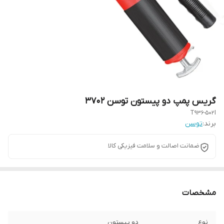
گریس پمپ دو پیستون توسن 3702
T936-502I
برند:
توسن
ضمانت اصالت و سلامت فیزیکی کالا
مشخصات
نوع
دو پیستون