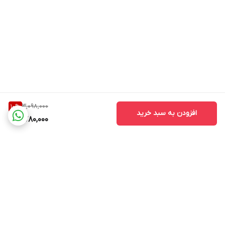
3,098,000
10
%
افزودن به سبد خرید
2,780,000
برگشت به بالا