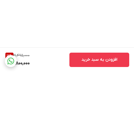
قابلیت اندازه گیری سریع و آسان ارتفاع
دارای شبیه ساز تراز حبابی افقی
مجهز به باطری شارژی 3.7 ولت پلیمری با ظرفیت 800mAh
مجهز به دوربین با قابلیت زوم دو حالته
مجهز به سافت گریپ بر روی بدنه به منظور جلوگیری از تعریق دست
کاربر و سهولت کار با ابزار
21,495,000
12
%
افزودن به سبد خرید
18,800,000
مجهز به تایمر به منظور اندازه گیری دقیق تر
مجهز به کابل شارژ اندروید به منظور شارژ باطری micro usb
قابلیت کار با باتری نیم قلم
دارای برگه گواهی کالیبراسیون
به همراه سه عدد باتری نیم قلم ولت 800 میلی آمپر
دارای صفحه نمایش ال سی دی رنگی
دارای متریال ABS &TPE
برگشت به بالا
تراز به کمک دوربین