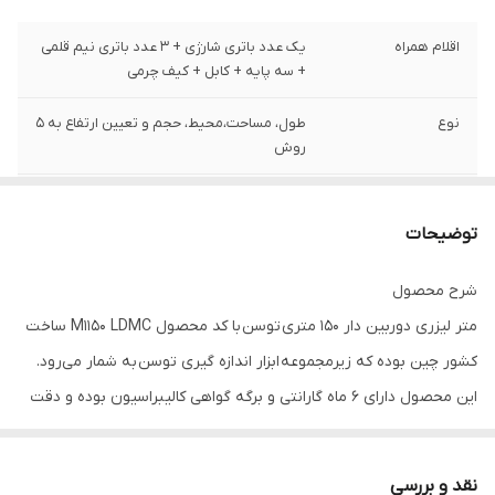
اقلام همراه
یک عدد باتری شارژی + 3 عدد باتری نیم قلمی
+ سه پایه + کابل + کیف چرمی
نوع
طول، مساحت،محیط، حجم و تعیین ارتفاع به 5
روش
نوع مصارف
اندازه گیری هم داخل و هم خارج ساختمان
توضیحات
دقت اندازه گیری
2 میلی متر در هر متر
شرح محصول
برد لیزر
0.5 تا 200 متر
متر لیزری دوربین دار 150 متری توسن با کد محصول M1150 LDMC ساخت
کشور چین بوده که زیرمجموعه ابزار اندازه‌ گیری توسن به شمار می‌رود.
این محصول دارای 6 ماه گارانتی و برگه گواهی کالیبراسیون بوده و دقت
اندازه‌گیری آن معادل 2 میلی‌متر در هر متر است. از ویژگی‌‌های حرفه‌ای
آن می‌توان به دوربین با قابلیت زوم دو حالته، شبیه ساز تراز حبابی
نقد و بررسی