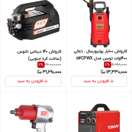
کارواش 100بار یونیورسال ، ذغالی
کارواش 140 دینامی تانوس
1400وات توسن مدل 1114CPWX
(ساخت کره جنوبی)
36,000,000
14,998,000
11
%
11
%
31,690,000
13,330,000
افزودن به سبد
افزودن به سبد