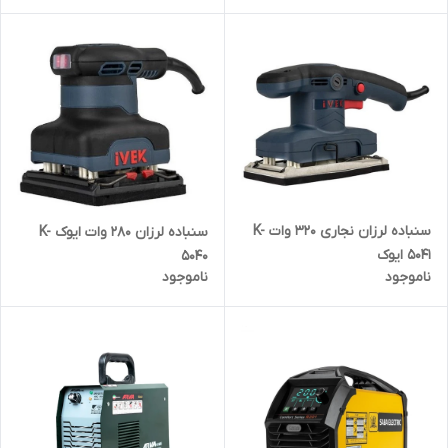
سنباده لرزان نجاری 320 وات K-
سنباده لرزان 280 وات ایوک K-
5041 ایوک
5040
ناموجود
ناموجود