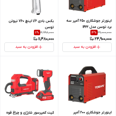
اینورتر جوشکاری 250 آمپر سه
بکس بادی 1/2 اینچ 760 نیوتن
برد توسن مدل 1422
توسن
12,998,000
29,000,000
11
%
14
%
11,480,000
24,900,000
افزودن به سبد
افزودن به سبد
اینورتر جوشکاری 200 آمپر
کیت کمپرسور شارژی و چراغ قوه