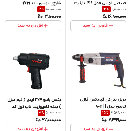
صنعتی توسن مدل 1419 قابلیت
شارژی توسن - کد 9799
15,000,000
19,500,000
12
%
13
%
ضد چسبندگی
13,100,000
16,800,000
افزودن به سبد
افزودن به سبد
دریل بتن‌کن گیربکس فلزی
بکس بادی 3/4 اینچ ( نیم دیزل
توسن مدل 8022H
) بدنه کامپوزیت تاپ تول کد
51,000,000
14,598,000
7
%
15
%
KSAC2480
47,000,000
12,399,000
افزودن به سبد
افزودن به سبد