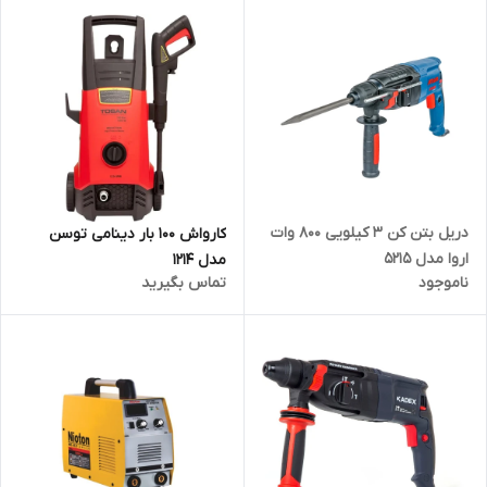
دریل بتن کن 3 کیلویی 800 وات
کارواش 100 بار دینامی توسن
اروا مدل 5215
مدل 1214
ناموجود
تماس بگیرید