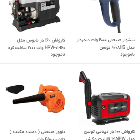
سشوار صنعتی 2000 وات دیمردار
کارواش ۱۶۰ بار تانوس مدل
مدل 9008HG توسن
HPW-01-160 وات ۲۰۰۰ ساخت کره
ناموجود
ناموجود
جنوبی
کارواش 100 بار دینامی توسن
بلوور صنعتی ( دمنده مکنده )
مدل 1215IPW قابلیت مکش
تانوس 450 وات