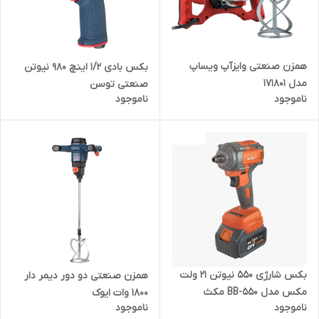
همزن صنعتی وایزآپ ویساپ
بکس بادی 1/2 اینچ 980 نیوتن
مدل 171801
صنعتی توسن
ناموجود
ناموجود
بکس شارژی ۵۵۰ نیوتن 21 ولت
همزن صنعتی دو دور دیمر دار
مکس مدل BB-550 مکث
1800 وات ایوک
ناموجود
ناموجود