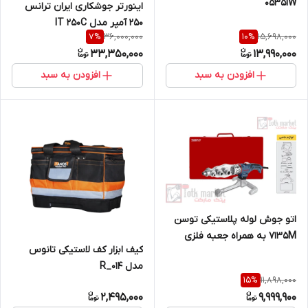
0535IW
اینورتر جوشکاری ایران ترانس
250 آمپر مدل IT 250C
36,000,000
15,698,000
7
%
10
%
33,350,000
13,990,000
افزودن به سبد
افزودن به سبد
اتو جوش لوله پلاستیکی توسن
7135M به همراه جعبه فلزی
کیف ابزار کف لاستیکی تانوس
مدل 014_R
11,898,000
15
%
2,495,000
9,999,900