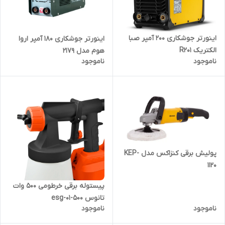
اینورتر جوشکاری 200 آمپر صبا
اینورتر جوشکاری 180 آمپر اروا
الکتریک R201
هوم مدل 2179
ناموجود
ناموجود
پولیش برقی کنزاکس مدل KEP-
1120
پیستوله برقی خرطومی 500 وات
تانوس esg-01-500
ناموجود
ناموجود