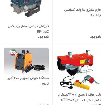
جارو شارژی 18 ولت کنزاکس
KVC-118
کارواش دینامی 100بار رونیکس
RP-0101C
ناموجود
ناموجود
دستگاه جوش اینورتر 250 آمپر
تانوس
بالابر برقی ( وینچ ) 300 کیلوگرم
تکفاز استرانگ مدل STG300K