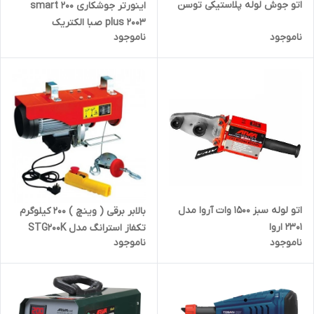
اتو جوش لوله پلاستیکی توسن
اینورتر جوشکاری 200 smart
plus 2003 صبا الکتریک
ناموجود
ناموجود
اتو لوله سبز 1500 وات آروا مدل
بالابر برقی ( وینچ ) 200 کیلوگرم
2301 اروا
تکفاز استرانگ مدل STG200K
ناموجود
ناموجود