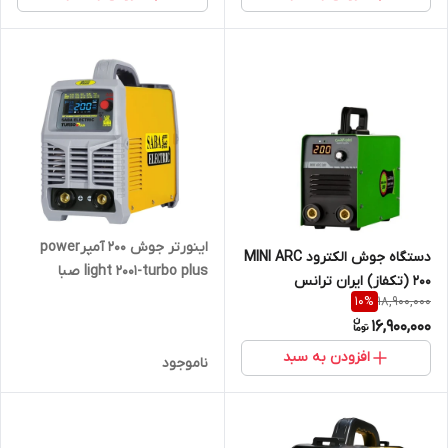
اینورتر جوش 200 آمپرpower
دستگاه جوش الکترود MINI ARC
light 2001-turbo plus صبا
200 (تکفاز) ایران ترانس
الکتریک
18,900,000
10
%
16,900,000
افزودن به سبد
ناموجود