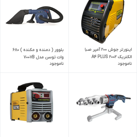
اینورتر جوش 200 آمپر صبا
بلوور ( دمنده و مکنده ) 680
الکتریک 2002 A4 PLUS
وات توسن مدل 7007B
ناموجود
ناموجود