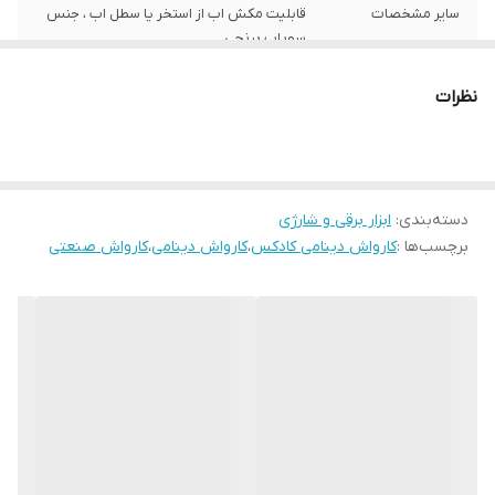
سایر مشخصات
قابلیت مکش اب از استخر یا سطل اب ، جنس
سوپاپ برنجی
اقلام همراه
شلنگ فشار قوی ، شلنگ ورودی اب ، سرلانس
نظرات
فلزی ، کوپلینگ و رابط اتصال سریع
نوع
دینامی-القایی
دسته‌بندی
:
ابزار برقی و شارژی
برچسب‌ها :
کارواش دینامی کادکس
،
کارواش دینامی
،
کارواش صنعتی