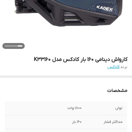
کارواش دینامی 160 بار کادکس مدل K33160
برند:
کادکس
مشخصات
توان
1800 وات
حداکثر فشار
160 بار