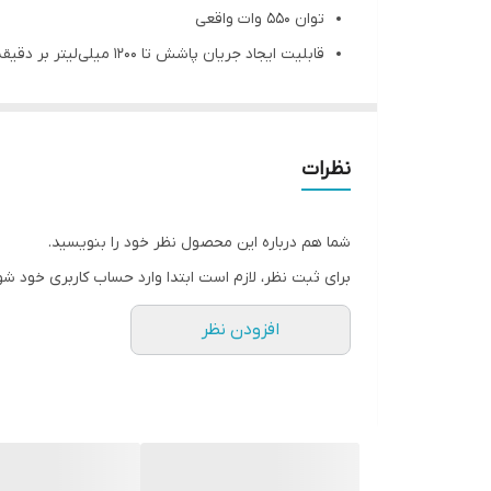
توان 550 وات واقعی
قابلیت ایجاد جریان پاشش تا 1200 میلی‌لیتر بر دقیقه
قابلیت پاشش رنگ و مایعات تا غلظت 120 دین بر ثانیه
قابلیت تنظیم سه‌حالته برای پاشش رنگ به‌صورت افق
قابلیت تنظیم مقدار پاشش رنگ
نظرات
مجهز به سوزن فلزی و نازل برنجی به‌منظور کیفی
قابلیت جداسازی آسان اجزاء به‌منظور سهولت در تعمی
شما هم درباره این محصول نظر خود را بنویسید.
مجهز به مخزن با ظرفیت 800 میلی‌لیتر
برای ثبت نظر، لازم است ابتدا وارد حساب کاربری خود شو
طراحی منحصربه‌فرد مخزن به‌منظور استفادۀ حداکثر
افزودن نظر
مخزن قابلیت تعویض آسان فیلتر هوا
مجهز به سه نازل با قطر 1/8 (2عدد) و 2/6 (1 عدد)
مجهز به ظرف سنجش غلظت مایعات
مجهز به دستۀ ارگونومیک با پوشش ضد تعریق
دارای کابل برق 2 متری با روکش ضخیم