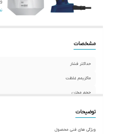
و
قط
ن
مشخصات
حداکثر فشار
ماکزیمم غلظت
حجم مخزن
وزن
توضیحات
قطر نازل
ویژگی های فنی محصول