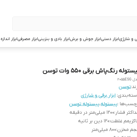
قی و شارژی
ابزار دستی
ابزار جوش و برش
ابزار بادی و بنزینی
ابزار مصرفی
ابزار انداز
ستوله رنگ‌پاش برقی 550 وات توسن
2055ESG
ند:
توسن
ته‌بندی
:
ابزار برقی و شارژی
چسب‌ها :
پیستوله
،
پیستوله توسن
اکثر فشار
:
1200 میلی‌متر در دقیقه
کزیمم غلظت
:
120 دین بر ثانیه
جم مخزن
:
800 میلی‌متر