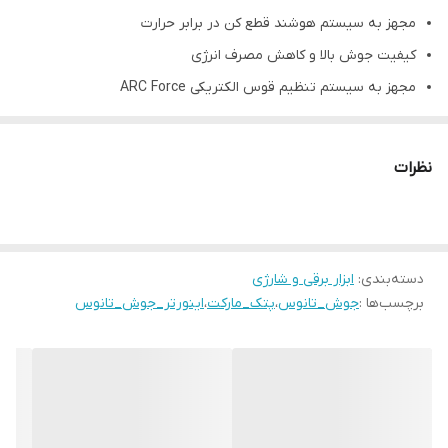
مجهز به سیستم هوشند قطع کن در برابر حرارت
کیفیت جوش بالا و کاهش مصرف انرژی
مجهز به سیستم تنظیم قوس الکتریکی ARC Force
قابلیت راه اندازی با برق ژنراتور (بالای 5 کیلو وات)
مجهز به سیستم تنظیم قوس الکریکی ARC Force
نظرات
دارای نمایشگر دیجیتال آمپر با قابلیت تنظیم جریان و نمایش خروجی
دستگاه
مجهز به سیستم تهویه پیشرفته جهت تنظیم حرارت داخل دستگاه
دسته‌بندی
:
ابزار برقی و شارژی
دارای صدای کم به علت فرکانس سوئیچینگ مافوق صوت
برچسب‌ها :
جوش_تانوس
،
پتک_مارکت
،
اینورتر_جوش_تانوس
دارای دو ولوم ARC FORCE و آمپر خروجی بصورت جداگانهدارای
ترموسوئیچ
قابلیت جوش کاری دائمی الکترود 4mm و جوش کاری مقطعی 5mm