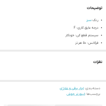
توضیحات
رنگ :
سبز
درجه عایق کاری : F
سیستم قطع کن : خودکار
فرکانس : 50 هرتز
جریان ورودی اسمی : 2 الی 14 آمپر
جریان خروجی : 20 الی 180 آمپر
نظرات
مشخصات محصول لوازم جانبی: انبر جوش و انبر اتصال ولتاژ برق:
تکفاز 220 ولت فرکانس: 50 هرتز جریان ورودی اسمی: 2 الی 14 آمپر
جریان خروجی: 20 الی 180 آمپر چرخه کاری: 65% کارایی: 98% ضریب
دسته‌بندی
:
ابزار برقی و شارژی
توان: 0.73 درجه عایق کاری: F درجه حفاظت بدنه در فضای
برچسب‌ها :
اینورتر جوش
سرپوشیده: IP23S درجه حفاظت بدنه در فضای سر باز: IP21S وزن: 3.1
کیلوگرم ابعاد دستگاه: 230×130×310 میلیمتر قطر الکترودهای مناسب: