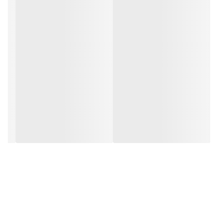
2.5 و 3.2 نوع سوئیچ قدرت: IGBT مدت گارانتی: 40 ماه ساخت ایران
صرفه جویی در مصرف برق وزن سبک و حجم کوچک دارای ولوم
current مجهز به فن 5500 دور مجهز به سیستم محافظتی خودکار
مجهز به خاصیت anti stick دارای طراحی داخلی مناسب برای گردش
هوا