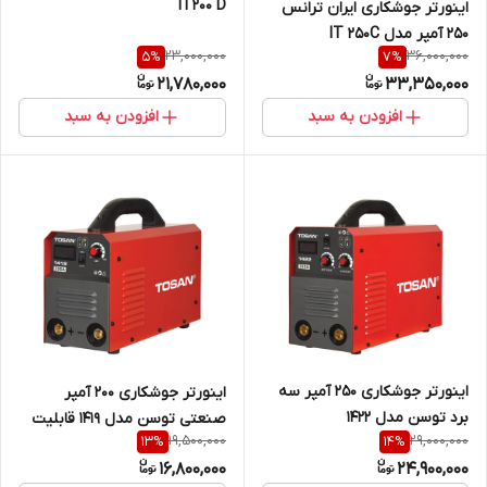
IT200 D
اینورتر جوشکاری ایران ترانس
250 آمپر مدل IT 250C
23,000,000
36,000,000
5
%
7
%
21,780,000
33,350,000
افزودن به سبد
افزودن به سبد
اینورتر جوشکاری 250 آمپر سه
اینورتر جوشکاری 200 آمپر
برد توسن مدل 1422
صنعتی توسن مدل 1419 قابلیت
19,500,000
29,000,000
13
%
14
%
ضد چسبندگی
16,800,000
24,900,000