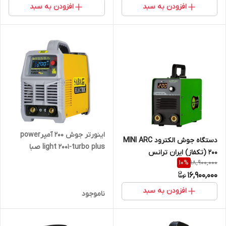
افزودن به سبد
افزودن به سبد
اینورتر جوش 200 آمپرpower
دستگاه جوش الکترود MINI ARC
light 2001-turbo plus صبا
200 (تکفاز) ایران ترانس
الکتریک
18,900,000
10
%
16,900,000
افزودن به سبد
ناموجود