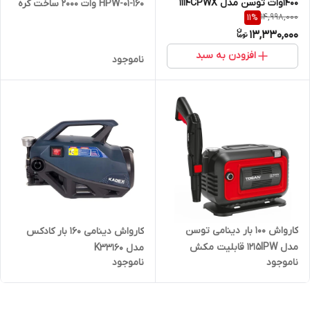
1400وات توسن مدل 1114CPWX
HPW-01-160 وات ۲۰۰۰ ساخت کره
14,998,000
11
%
جنوبی
13,330,000
افزودن به سبد
ناموجود
کارواش 100 بار دینامی توسن
کارواش دینامی 160 بار کادکس
مدل 1215IPW قابلیت مکش
مدل K33160
ناموجود
ناموجود