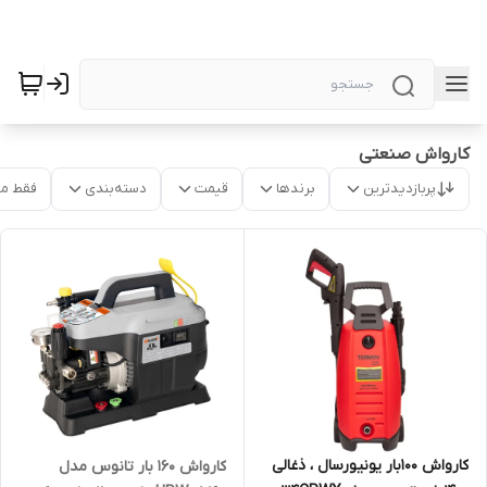
کارواش صنعتی
پربازدیدترین
برندها
قیمت
دسته‌بندی
فقط م
کارواش 100بار یونیورسال ، ذغالی
کارواش ۱۶۰ بار تانوس مدل