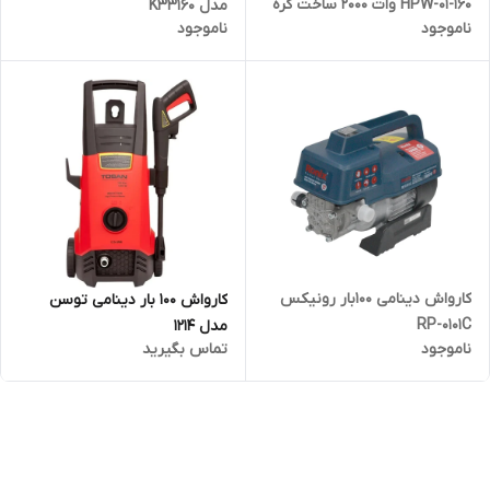
HPW-01-160 وات ۲۰۰۰ ساخت کره
مدل K33160
ناموجود
ناموجود
جنوبی
کارواش دینامی 100بار رونیکس
کارواش 100 بار دینامی توسن
RP-0101C
مدل 1214
ناموجود
تماس بگیرید