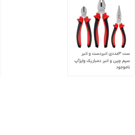
ست 3عددی انبردست و انبر
سیم چین و انبر دمباریک وایزآپ
ناموجود
کد 12001