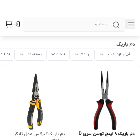
دم باریک
پربازدیدترین
برندها
قیمت
دسته‌بندی
فقط م
دم باریک 8 اینچ توسن سری D
دم باریک کنزاکس مدل تایگر