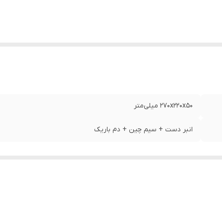
۲۷۰x۲۲۰x۵۰ میلی‌متر
انبر دست + سیم چین + دم باریک