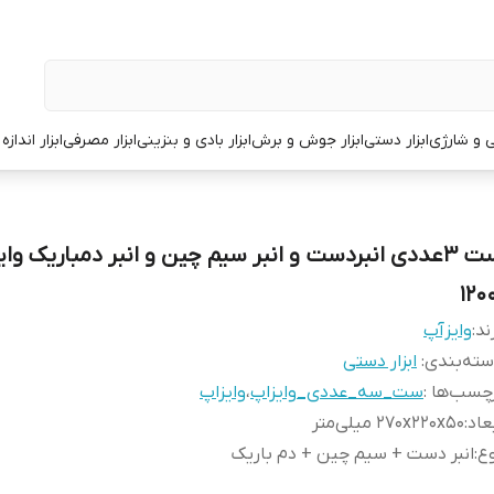
قی و شارژی
ابزار دستی
ابزار جوش و برش
ابزار بادی و بنزینی
ابزار مصرفی
ابزار انداز
ست 3عددی انبردست و انبر سیم چین و انبر دمباریک وا
120
ند:
وایزآپ
ته‌بندی
:
ابزار دستی
چسب‌ها :
ست_سه_عددی_وایزاپ
،
وایزاپ
عاد
:
۲۷۰x۲۲۰x۵۰ میلی‌متر
ع
:
انبر دست + سیم چین + دم باریک