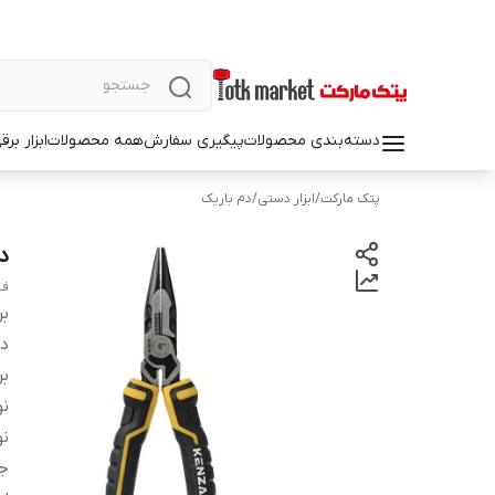
دسته‌بندی محصولات
پیگیری سفارش
همه محصولات
ابزار بر
پتک مارکت
/
ابزار دستی
/
دم باریک
دم
فش
بر
دس
بر
نو
ن
ج