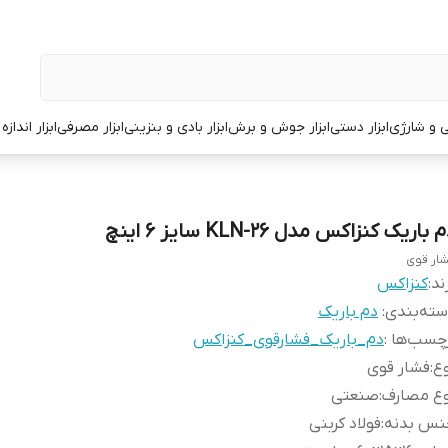
قی و شارژی
ابزار دستی
ابزار جوش و برش
ابزار بادی و بنزینی
ابزار مصرفی
ابزار انداز
 باریک کنزاکس مدل KLN-26 سایز 6 اینچ
ار قوی
ند:
کنزاکس
ته‌بندی
:
دم باریک
چسب‌ها :
دم_باریک_فشارقوی_کنزاکس
ع
:
فشار قوی
وع مصارف
:
صنعتی
نس بدنه
:
فولاد کربنی