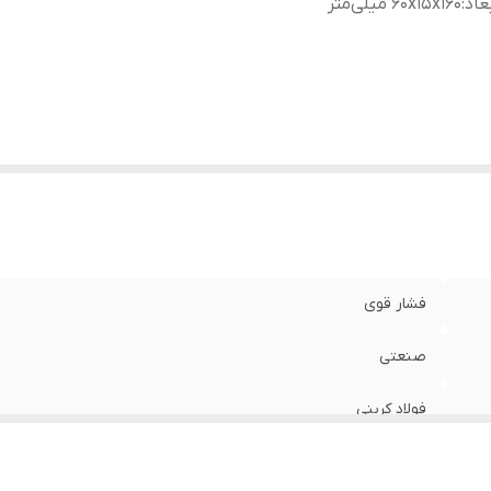
عاد
:
۶۰x۱۵x۱۶۰ میلی‌متر
فشار قوی
صنعتی
فولاد کربنی
۶۰x۱۵x۱۶۰ میلی‌متر