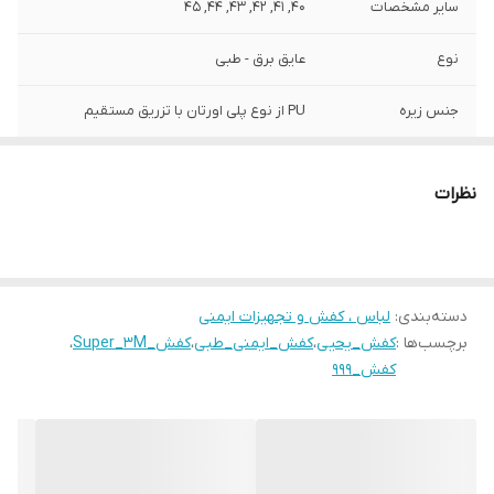
سایر مشخصات
40, 41, 42, 43, 44, 45
نوع
عایق برق - طبی
جنس زیره
PU از نوع پلی اورتان با تزریق مستقیم
جنس کالا
چرم واکس خور
نظرات
درجه بندی
دارای تاییدیه اداره کار
دسته‌بندی
:
لباس ، کفش و تجهیزات ایمنی
برچسب‌ها :
کفش_یحیی
،
کفش_ایمنی_طبی
،
کفش_Super_3M
،
کفش_999