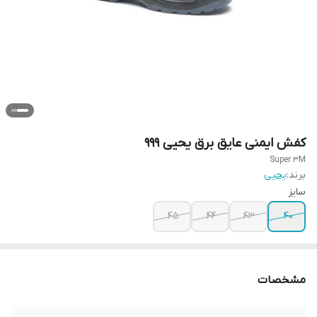
کفش ایمنی عایق برق یحیی 999
Super 3M
برند:
یحیی
سایز
45
44
43
40
مشخصات