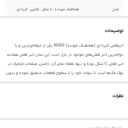
مدل
هماهنگ شونده ، c شکل ، کلمپی ، گیره ای
توضیحات
انبرقفلی گیره‎ ای (هماهنگ شونده) NORS یکی از حرفه‌‌ای‌‌ترین و با
دوام‌‌ترین انبر قفلی‌های موجود در بازار است. این مدل انبر قفلی همانند
انبر قفلی C شکل بوده و تنها نقطه تمایز آن، داشتن صفحات متحرک در
نوک فک‌ها است تا بتواند خود را با سطوح قطعات، منطبق نموده و بدون
هیچ گونه اثرگذاری برروی آن‌ها قفل شود (بواسطه شکل هندسی فک‌ها
، می‌تواند بر روی نقاط فاصله ‌دارلبه قطعات قرار گرفته و قفل شود).این
نظرات
انبرقفلی دارای فک قدرتمند با استحکام بالا ،مقاوم و از جنس کروم
وانادیوم Chrome Vanadium است. بدنه این انبراز جنس فولاد کروم
مولیبدنیوم Cr-Mo بوده که ازمقاومت بالایی دربرابرزنگ ‌زدگی برخوردار
دسته‌بندی
:
ابزار دستی
است و دارای ضامن مدل آمریکایی آزاد کننده سریع با روکش پی وی سی