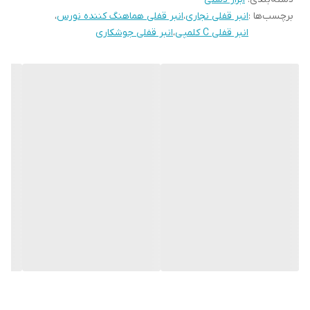
برچسب‌ها :
انبر قفلی نجاری
،
انبر قفلی هماهنگ کننده نورس
،
است تا به راحتی بتوان با این ضامن ، انبررا از حالت قفل خارج نمود. این
انبر قفلی C کلمپی
،
انبر قفلی جوشکاری
امرموجب می‌شود تا در استفاده طولانی مدت دست کاربر خسته نشود.
این انبر قفلی از مکانیزم قفل مناسب جهت اعمال فشارهای بالا برای
گرفتن قطعات برخوردار است. دسته این انبر از ورق ضخیم با روکش
نیکل ساخته شده است. شرکت NORS ازجمله‌ی عرضه‌ کنندگان مطرح
داخلی درزمینه‌ ی انواع ابزارهای دستی، بادی و برقی است. این شرکت با
معرفی محصولاتی که ازنظر کیفیت در سطح بالایی قرار دارند و تهیه‌ی
آن‌ها ازلحاظ قیمت مقرون ‌به‌ صرفه هستند، جایگاه مناسبی در بازار ایران
برای خود ایجاد کرده است