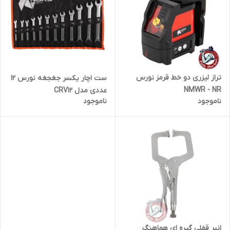
تراز لیزری دو خط قرمز نورس
ست اچار یکسر جغجغه نورس 12
NMWR - NR
عددی مدل CRV12
ناموجود
ناموجود
انبر قفلی گیره ای هماهنگ