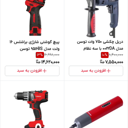
دریل چکشی 750 وات توسن
پیچ گوشتی شارژی براشلس 16
مدل 0022DA با سه نظام
ولت مدل 9516BS توسن
16,998,000
8,400,000
13
%
10
%
اتوماتیک
14,620,000
7,550,000
افزودن به سبد
افزودن به سبد