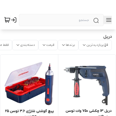
دریل
پربازدیدترین
برندها
قیمت
دسته‌بندی
فقط م
دریل 13 چکشی 750 وات توسن
پیچ گوشتی شارژی 3.6 توسن 25