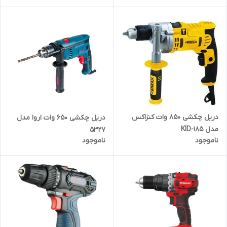
دریل چکشی 850 وات کنزاکس
دریل چکشی 650 وات اروا مدل
مدل KID-185
5327
ناموجود
ناموجود