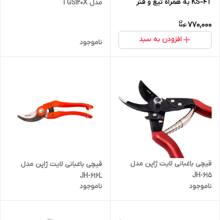
KS–4T به همراه تیغ و فنر
مدل TGS120X
770,000
افزودن به سبد
ناموجود
قیچی باغبانی لایت ژاپن مدل
قیچی باغبانی لایت ژاپن مدل
JH-615
JH-616L
ناموجود
ناموجود