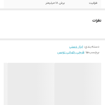
ظرفیت
برش 18 میلیمتر
جنس دسته
پایینی آلومینیوم با روکش PP و بالایی
آلومینیوم با روکش PVC
نظرات
جنس تیغه
بالایی SK-S با روکش مشکی نچسب تفلون و
پایینی کربن استیل نرمال C50 با روکش کروم
دسته‌بندی
:
ابزار دستی
برچسب‌ها :
قیچی باغبانی توسن