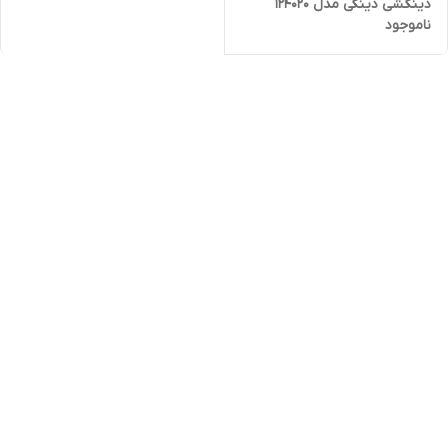
دینگشی دینگی مدل 124020
ناموجود