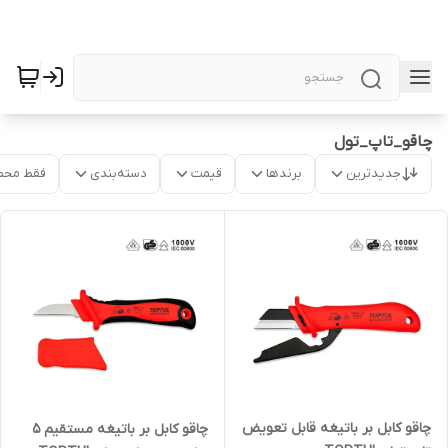
چاقو_تاپ_تول
جدیدترین
برندها
قیمت
دسته‌بندی
فقط محص
چاقو کابل بر باتیغه قابل تعویض
چاقو کابل بر باتیغه مستقیم 5