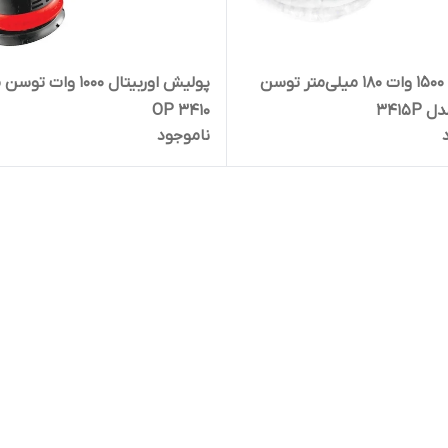
پولیش 1500 وات 180 میلی‌متر توسن
پولیش اوربیتال 1000 وات 
3415
3410 OP
ناموجود