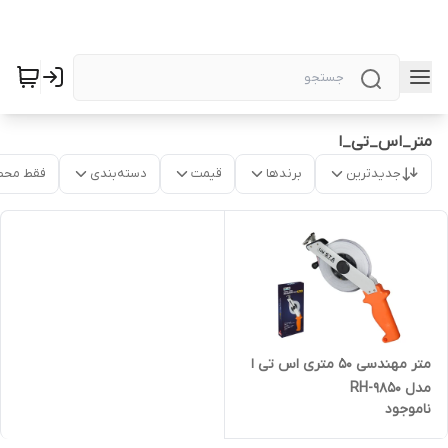
متر_اس_تی_ا
جدیدترین
برندها
قیمت
دسته‌بندی
فقط محص
متر مهندسی 50 متری اس تی ا
مدل RH-9850
ناموجود