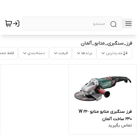
فرز_سنگبری_متابو_آلمان
جدیدترین
برندها
قیمت
دسته‌بندی
فقط محص
فرز سنگبری متابو متابو W 22-
230 ساخت آلمان
تماس بگیرید