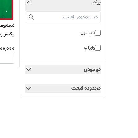
برند
تاپ تول
یکسر رینگ
وایزآپ
00,000
موجودی
محدوده قیمت