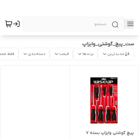
ست_پیچ_گوشتی_وایزاپ
جدیدترین
برندها
قیمت
دسته‌بندی
فقط محص
پیچ گوشتی وایزاپ بسته 7