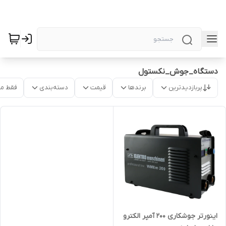
دستگاه_جوش_نکستول
پربازدیدترین
برندها
قیمت
دسته‌بندی
فقط م
اینورتر جوشکاری 200 آمپر الکترو