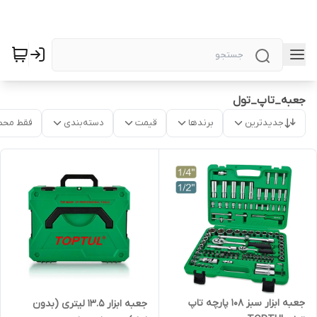
جعبه_تاپ_تول
جدیدترین
برندها
قیمت
دسته‌بندی
فقط محص
جعبه ابزار سبز 108 پارچه تاپ
جعبه ابزار 13.5 لیتری (بدون