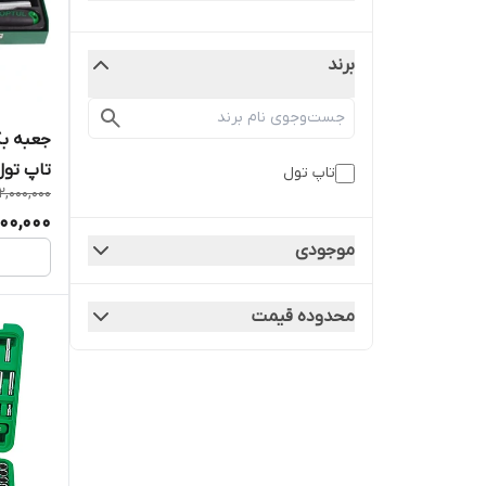
برند
تاپ تول ۰۷
تاپ تول
2,000,000
000,000
موجودی
محدوده قیمت