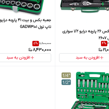
تاپ تول GADW4101
جعبه بکس ۲۶ پارچه درایو ۱/۲ سواری
۲۶
5
%
8,900,000
4
%
2
8,430,000
21,
افزودن به سبد
افزودن به سبد