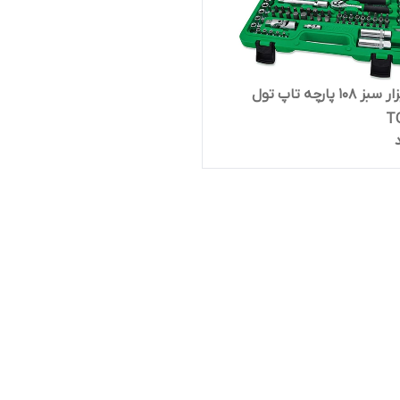
جعبه ابزار سبز 108 پارچه تاپ تول
T