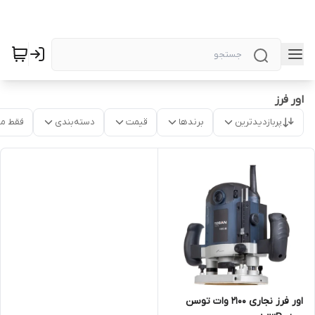
اور فرز
پربازدیدترین
برندها
قیمت
دسته‌بندی
فقط م
اور فرز نجاری 2100 وات توسن