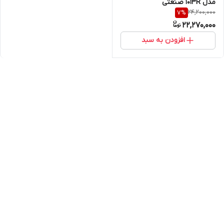
مدل 1013R صنعتی
24,200,000
7
%
22,270,000
افزودن به سبد