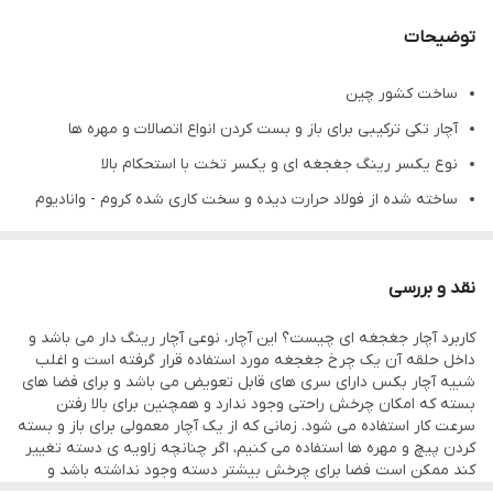
توضیحات
ساخت کشور چین
آچار تکی ترکیبی برای باز و بست کردن انواع اتصالات و مهره ها
نوع یکسر رینگ جغجغه ای و یکسر تخت با استحکام بالا
ساخته شده از فولاد حرارت دیده و سخت کاری شده کروم - وانادیوم
وزن سبک در تمام سایزها با روکش ضد خش و خوردگی
ضمانت اصالت و سلامت فیزیکی کالا
نقد و بررسی
کاربرد آچار جغجغه ای چیست؟ این آچار، نوعی آچار رینگ دار می باشد و
داخل حلقه آن یک چرخ جغجغه مورد استفاده قرار گرفته است و اغلب
شبیه آچار بکس دارای سری های قابل تعویض می باشد و برای فضا های
بسته که امکان چرخش راحتی وجود ندارد و همچنین برای بالا رفتن
سرعت کار استفاده می شود. زمانی که از یک آچار معمولی برای باز و بسته
کردن پیچ و مهره ها استفاده می کنیم، اگر چنانچه زاویه ی دسته تغییر
کند ممکن است فضا برای چرخش بیشتر دسته وجود نداشته باشد و
شخص کاربر مجبور باشد آچار را خارج کند و دوباره آن را داخل کنید و در