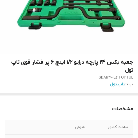
جعبه بکس 24 پارچه درایو 1/2 اینچ 6 پر فشار قوی تاپ
تول
TOPTUL کدGDAI2401
برند:
تاپ تول
مشخصات
ساخت کشور
تایوان