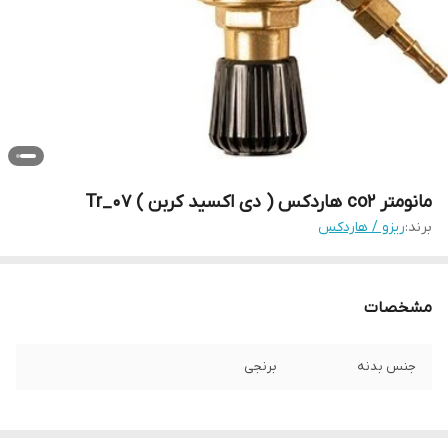
مانومتر co2 هاردکس ( دی اکسید کربن ) Tr_07
برند:
ریزو / هاردکس
مشخصات
جنس بدنه
برنجی