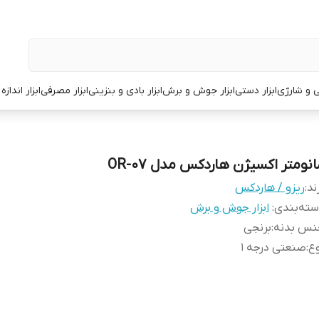
قی و شارژی
ابزار دستی
ابزار جوش و برش
ابزار بادی و بنزینی
ابزار مصرفی
ابزار انداز
انومتر اکسیژن هاردکس مدل OR-07
ند:
ریزو / هاردکس
ته‌بندی
:
ابزار جوش و برش
نس بدنه
:
برنجی
ع
:
صنعتی درجه 1