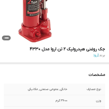
جک روغنی هیدرولیک 2 تن اروا مدل 4330
برند:
آروا
مشخصات
نوع مصارف
خانگی, عمومی صنعتی, مکانیکی
وزن
3600 گرم