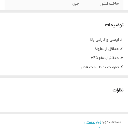
ساخت کشور
چین
حداقل ارتفاع
181 سانتی متر
توضیحات
حداکثر ارتفاع
345 سانتی متر
ایمنی و کارایی بالا
حداقل ارتفاع181
حداکثرارتفاع 345
تقویت نقاط تحت فشار
کیفیت و دوام فوق العاده
دارای استاندارد CE و GS اروپا
نظرات
مجهز به پیچ کمکی جهت تنظیم ارتفاع
مناسب برای وانت پژو پراید 206 سمند دنا رانا تارا ریرا ام وی ام پارس
و کلیه خودرو های سواری و وانت
دسته‌بندی
:
ابزار دستی