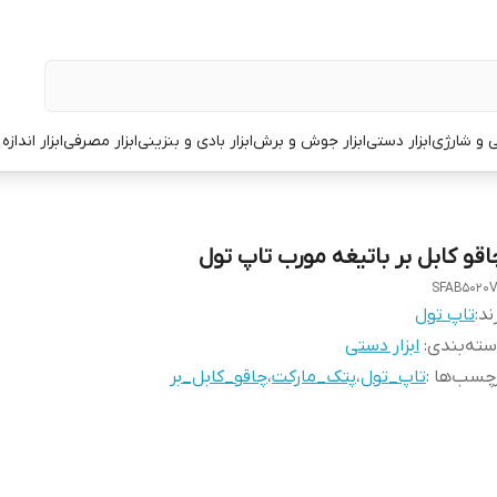
قی و شارژی
ابزار دستی
ابزار جوش و برش
ابزار بادی و بنزینی
ابزار مصرفی
ابزار انداز
اقو کابل بر باتیغه مورب تاپ تول
SFAB5020
ند:
تاپ تول
ته‌بندی
:
ابزار دستی
چسب‌ها :
تاپ_تول
،
پتک_مارکت
،
چاقو_کابل_بر