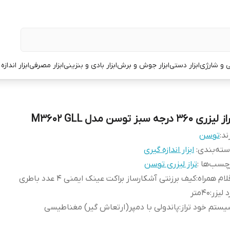
قی و شارژی
ابزار دستی
ابزار جوش و برش
ابزار بادی و بنزینی
ابزار مصرفی
ابزار انداز
لیزری 360 درجه سبز توسن مدل M3602 GLL
ند:
توسن
ته‌بندی
:
ابزار اندازه گیری
چسب‌ها :
تراز لیزری توسن
لام همراه
:
کیف برزنتی آشکارساز براکت عینک ایمنی 4 عدد باطری
د لیزر
:
40متر
ستم خود تراز
:
پاندولی با دمپر(ارتعاش گیر) مغناطیسی