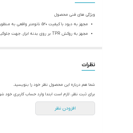
ویژگی های فنی محصول
مجهز به دیود با کیفیت 520 نانومتر واقعی به منظور ترازیابی دقیق تر
مجهز به روکش TPR بر روی بدنه ابزار، جهت جلوگیری از آسیب به تراز
دارای زاویه پرتو لیزر وسیع به منظور پوشش بهتر ف
مناسب برای کاربری طولانی مدت به دلیل مصرف بهی
مجهز به سیستم خودتراز اتوماتیک با قابلیت خود ترازی در 
نظرات
دارای صفحه کلید نرم و منحصر به فرد به منظور سه
قابلیت اتصال به سه پایه با رزوه استاندارد 1/4 و 5/8 اینچ
شما هم درباره این محصول نظر خود را بنویسید.
قابلیت اتصال به سطوح فلزی بوسیله پایه اتصال آهن
برای ثبت نظر، لازم است ابتدا وارد حساب کاربری خود شو
مجهز به سیستم هشدار عدم تراز با لیزر چشمک زن و 
افزودن نظر
قابلیت تنظیم شدت نور لیزر به منظور مصرف بهینه 
مجهز به نشانگر وضعیت شارژ باطری
قابلیت کار در 2 محور بصورت 360 درجه افقی و یک خط عمودی