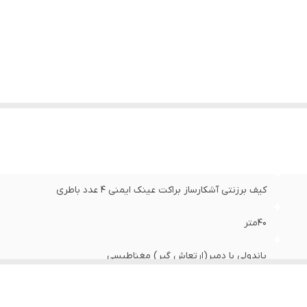
کیف برزنتی آشکارساز براکت عینک ایمنی 4 عدد باطری
40متر
پاندولی با دمپر(ارتعاش گیر) مغناطیسی