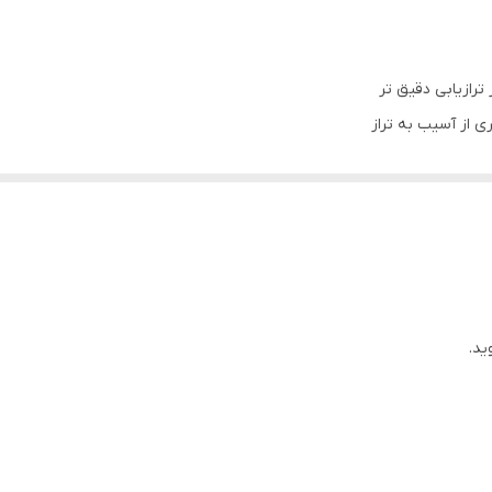
ضای کار
نه باتری
کمتر از 3 ثانیه
ولت کاربری دارای قفل مکانیزم تراز به منظور جلوگیری از آسیب های حین حم
ربایی (براکت)
ید.
صدای هشدار Beep
باطری متناسب با شرایط و نور محیط کار