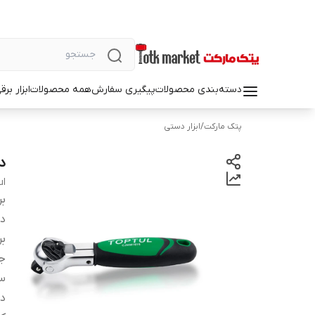
دسته‌بندی محصولات
پیگیری سفارش
همه محصولات
ابزار بر
پتک مارکت
/
ابزار دستی
دس
ul
بر
دس
بر
ج
س
در