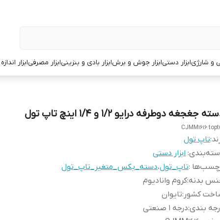
قی و شارژی
ابزار دستی
ابزار جوش و برش
ابزار بادی و بنزینی
ابزار مصرفی
ابزار انداز
ته جغجغه دوطرفه درایو 1/2 و 1/4 اینچ تاپ تول
CJMM1616 topt
ند:
تاپ تول
ته‌بندی
:
ابزار دستی
چسب‌ها :
تاپ_تول
،
دسته_بکس_متغیر_تاپ_تول
نس بدنه
:
کروم وانادیوم
اخت کشور
:
تایوان
جه بندی
:
درجه 1 صنعتی