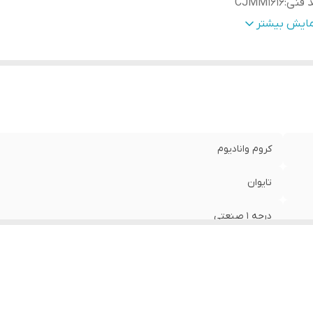
 فنی
:
CJMM1616
ع
:
1/4 و 1/2
مایش بیشتر
ایر مشخصات
:
Stubby Swivel-Head Ratchet with Dual Drives
کروم وانادیوم
تایوان
درجه 1 صنعتی
CJMM1616
1/4 و 1/2