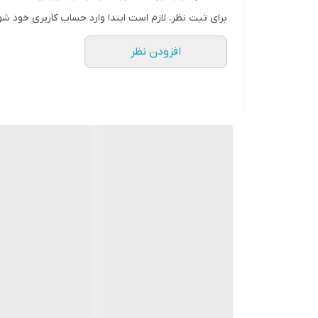
فشار کاری
70-110پوند بر اینچ مربع
برای ثبت نظر، لازم است ابتدا وارد حساب کاربری خود شو
حداکثر فشار باد مجاز
120پاسکال
افزودن نظر
نوع ورودی هوا
کوپلینگ 1/4اینچ(20PM)
ظرفیت خشاب
90 میخ
استاندارد میخ مصرفی
16 GA
ابعاد
303×280×80 میلیمتر
وزن
2.3 کیلوگرم
ویژگی های فنی محصول
قابلیت چرخش 360 درجه خروجی هوا (اگزوز)
سبک و پرقدرت با طراحی حرفه ای
مجهز به سنبه سخت کاری شده
سرعت میخ کوبی بالا
مجهز به دماغه نازک و بلند به منظور کوبش دقیق و