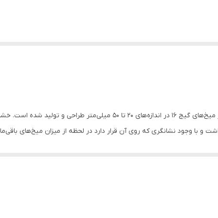
جهت استفاده از میخ‌های گیج 16 در اندازه‌های 20 تا 50 میلی‌مت
خ آمادۀ شلیک خواهید داشت و با وجود نشانگری که روی آن قرار دارد در لحظه از میزان میخ‌
دازد. برای حفاظت از چشم‌ها هم همراه با این محصول عینک ایمنی عرضه می‌شو
بعادی کوچک دارد و به دستۀ ارگونومیک و ضد تعریقی مجهز است. درصورتی که میخی در 
کنید. این دستگاه از قطعات باکیفیتی ساخته شده، استهلاک پایینی دارد و تا سال‌