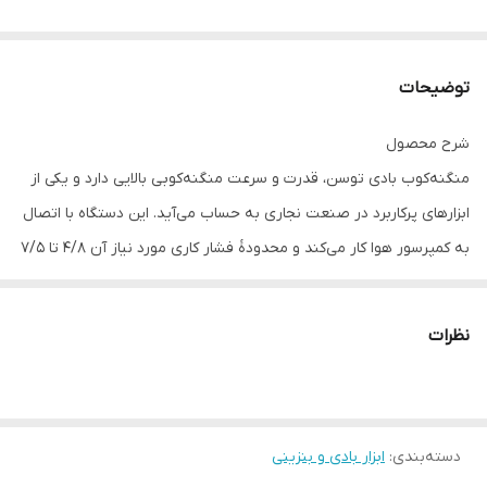
توضیحات
شرح محصول
منگنه‌کوب بادی توسن، قدرت و سرعت منگنه‌کوبی بالایی دارد و یکی از
ابزارهای پرکاربرد در صنعت نجاری به حساب می‌آید. این دستگاه با اتصال
به کمپرسور هوا کار می‌کند و محدودۀ فشار کاری مورد نیاز آن 4/8 تا 7/5
بار است. منگنۀ سری 80 استاندارد میخ مصرفی این دستگاه می‌باشد.
خشاب آن حداکثر تعداد 100 منگنه را در خود جای می‌دهد، می‌توان سریع
نظرات
و راحت خشاب را پر کرد و با نشانگر روی آن امکان چک‌کردن مقدار منگنۀ
موجود در آن وجود دارد. برای اینکه کوبشی دقیق داشته باشید دماغه‌ای
نازک برای این منگنه‌کوب طراحی شده است. این دستگاه بدنه‌ای سبک و
دسته‌بندی
:
ابزار بادی و بنزینی
مقاوم و دسته‌ای ارگونومیک با پوشش ضدتعریق دارد؛ از همین رو