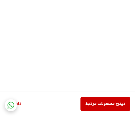
قابلیت استفاده از منگنه سری 80
دارای شیلنگ فنری 5 متری باکیفیت به همراه ابزار
دارای دو کوپلینگ اتصال نری
دارای بدنۀ مقاوم و باکیفیت به‌منظور افزایش طول عمر ابزار
مجهز به ضامن ایمنی ماشه با طراحی منحصربه‌فرد به‌منظور جلوگیری
از عملکرد ناخواستۀ ابزار
دارای یک بسته منگنه همراه ابزار
دارای قطعات باکیفیت به‌منظور افزایش طول عمر ابزار
دیدن محصولات مرتبط
ناموجود