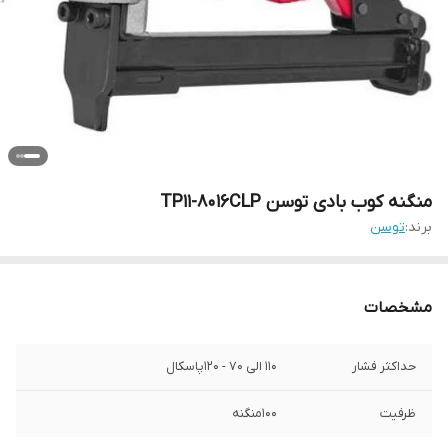
منگنه کوب بادی توسن TP11-8016CLP
برند:
توسن
مشخصات
حداکثر فشار
110 الی 70 - 120پاسکال
ظرفیت
100منگنه