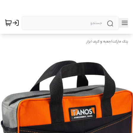
پتک مارکت
/
جعبه و کیف ابزار