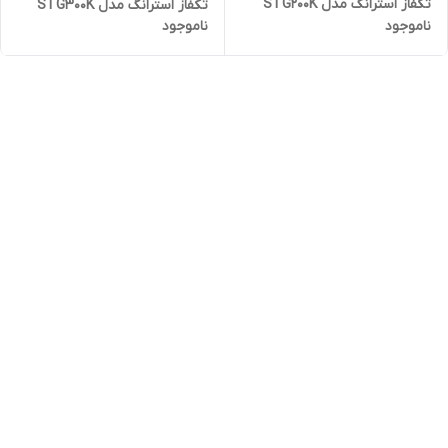
تکفاز استرانگ مدل STG200K
تکفاز استرانگ مدل STG300K
ناموجود
ناموجود