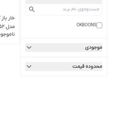
خار باز
OKBOONS
مدل 518052
ناموجود
موجودی
محدوده قیمت