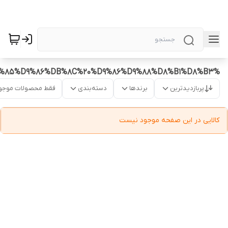
%D8%B9%DB%8C%D9%86%DA%A9%20%D8%A7%DB%8C%D9%85%D9%86%DB%8C%20%D9%86%D9%88%D8%B1%D8%B3
پربازدیدترین
برندها
دسته‌بندی
فقط محصولات موجو
کالایی در این صفحه موجود نیست